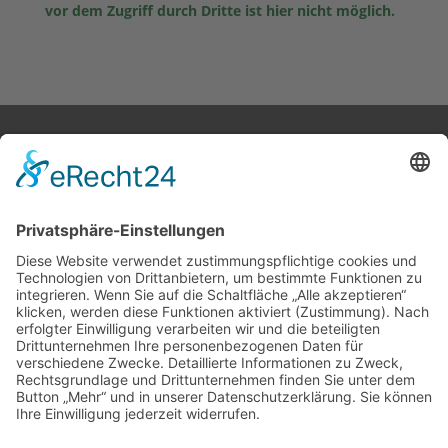
vor dem Zugriff durch Dritte ist hier nicht möglich.
Ingenieurbüro

Osterhusumer Str. 44 B
25813 Husum
Mail:
info@czernitzki.de